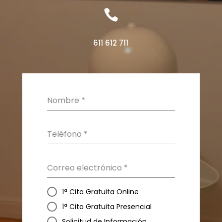

611 612 711
Nombre
*
Teléfono
*
Correo electrónico
*
1ª Cita Gratuita Online
1ª Cita Gratuita Presencial
Solicitud de Información