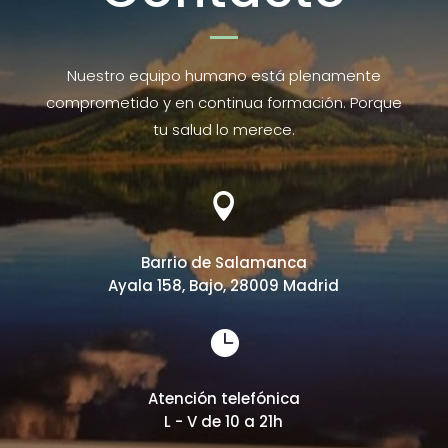
Nuestro equipo humano está plenamente
comprometido y en continua formación. Porque
tu salud lo merece.

Barrio de Salamanca
Ayala 158, Bajo, 28009 Madrid

Atención telefónica
L - V de 10 a 21h