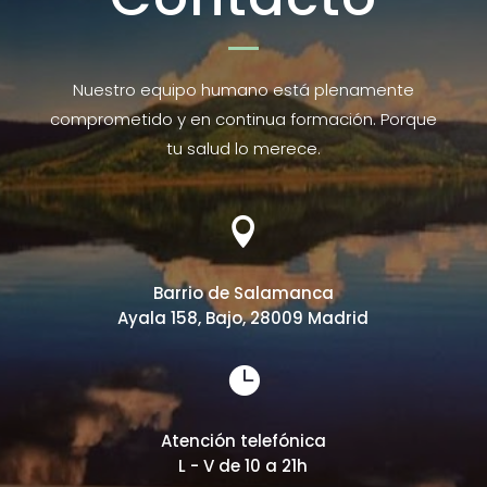
Nuestro equipo humano está plenamente
comprometido y en continua formación. Porque
tu salud lo merece.

Barrio de Salamanca
Ayala 158, Bajo, 28009 Madrid

Atención telefónica
L - V de 10 a 21h