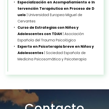
E
specialización
en
A
compañamiento
e
In
tervención
T
erapéutica
en
P
r
oceso
de
D
uelo
| Universidad Europea Miguel de
Cervantes
Curso de Estrategias con Niños y
Adolescentes con TDAH
| Asociación
Española del Trauma Psicológico
Experto en Psicoterapia breve en Niños y
Adolescentes
| Sociedad Española de
Medicina Psicosomática y Psicoterapia
Contacto