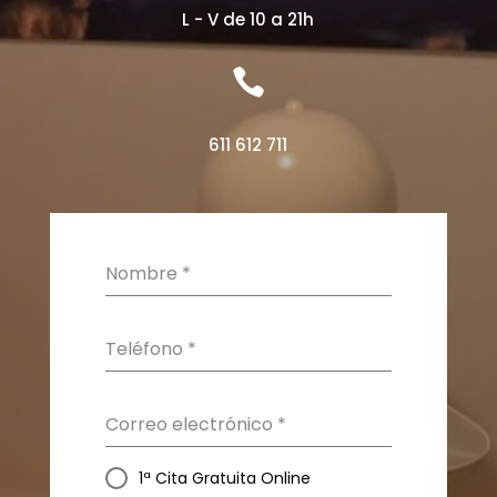
L - V de 10 a 21h

611 612 711
Nombre
*
Teléfono
*
Correo electrónico
*
1ª Cita Gratuita Online